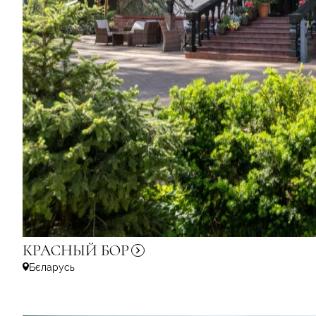
КРАСНЫЙ
БОР
Бєларусь