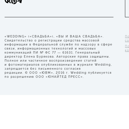
«WEDDING» («СВАДЬБА»), «ВЫ И ВАША СВАДЬБА».
П
Свидетельство о регистрации средства массовой
с
информации в Федеральной службе по надзору в сфере
П
связи, информационных технологий и массовых
к
коммуникаций ПИ № ФС 77 — 61631. Генеральный
директор Елена Бурякова. Авторские права защищены.
Полное или частичное воспроизведение статей
и фотоматериалов опубликованных в журнале Wedding,
запрещается без письменного согласия
редакции. © ООО «ЮВМ», 2016 г. Wedding публикуется
по разрешению ООО «ЮНАЙТЕД ПРЕСС».