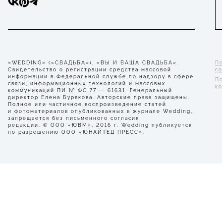
«WEDDING» («СВАДЬБА»), «ВЫ И ВАША СВАДЬБА».
П
Свидетельство о регистрации средства массовой
с
информации в Федеральной службе по надзору в сфере
П
связи, информационных технологий и массовых
к
коммуникаций ПИ № ФС 77 — 61631. Генеральный
директор Елена Бурякова. Авторские права защищены.
Полное или частичное воспроизведение статей
и фотоматериалов опубликованных в журнале Wedding,
запрещается без письменного согласия
редакции. © ООО «ЮВМ», 2016 г. Wedding публикуется
по разрешению ООО «ЮНАЙТЕД ПРЕСС».