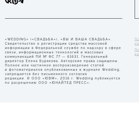
«WEDDING» («СВАДЬБА»), «ВЫ И ВАША СВАДЬБА».
П
Свидетельство о регистрации средства массовой
с
информации в Федеральной службе по надзору в сфере
П
связи, информационных технологий и массовых
к
коммуникаций ПИ № ФС 77 — 61631. Генеральный
директор Елена Бурякова. Авторские права защищены.
Полное или частичное воспроизведение статей
и фотоматериалов опубликованных в журнале Wedding,
запрещается без письменного согласия
редакции. © ООО «ЮВМ», 2016 г. Wedding публикуется
по разрешению ООО «ЮНАЙТЕД ПРЕСС».