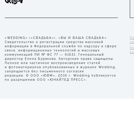
«WEDDING» («СВАДЬБА»), «ВЫ И ВАША СВАДЬБА».
П
Свидетельство о регистрации средства массовой
с
информации в Федеральной службе по надзору в сфере
П
связи, информационных технологий и массовых
к
коммуникаций ПИ № ФС 77 — 61631. Генеральный
директор Елена Бурякова. Авторские права защищены.
Полное или частичное воспроизведение статей
и фотоматериалов опубликованных в журнале Wedding,
запрещается без письменного согласия
редакции. © ООО «ЮВМ», 2016 г. Wedding публикуется
по разрешению ООО «ЮНАЙТЕД ПРЕСС».