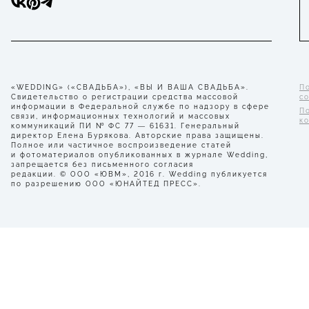
«WEDDING» («СВАДЬБА»), «ВЫ И ВАША СВАДЬБА».
П
Свидетельство о регистрации средства массовой
с
информации в Федеральной службе по надзору в сфере
П
связи, информационных технологий и массовых
к
коммуникаций ПИ № ФС 77 — 61631. Генеральный
директор Елена Бурякова. Авторские права защищены.
Полное или частичное воспроизведение статей
и фотоматериалов опубликованных в журнале Wedding,
запрещается без письменного согласия
редакции. © ООО «ЮВМ», 2016 г. Wedding публикуется
по разрешению ООО «ЮНАЙТЕД ПРЕСС».