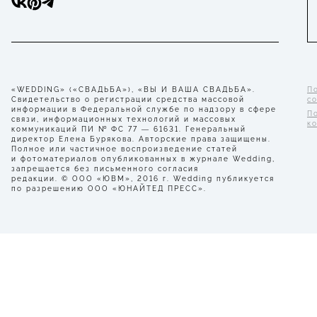
«WEDDING» («СВАДЬБА»), «ВЫ И ВАША СВАДЬБА».
П
Свидетельство о регистрации средства массовой
с
информации в Федеральной службе по надзору в сфере
П
связи, информационных технологий и массовых
к
коммуникаций ПИ № ФС 77 — 61631. Генеральный
директор Елена Бурякова. Авторские права защищены.
Полное или частичное воспроизведение статей
и фотоматериалов опубликованных в журнале Wedding,
запрещается без письменного согласия
редакции. © ООО «ЮВМ», 2016 г. Wedding публикуется
по разрешению ООО «ЮНАЙТЕД ПРЕСС».