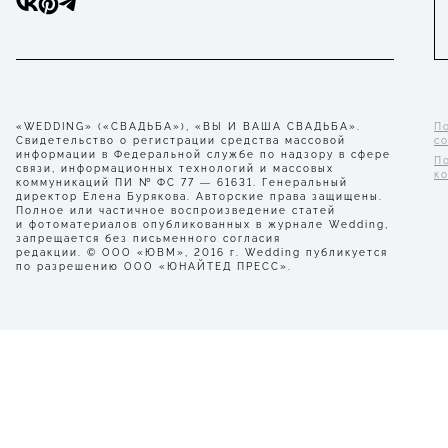
«WEDDING» («СВАДЬБА»), «ВЫ И ВАША СВАДЬБА».
П
Свидетельство о регистрации средства массовой
с
информации в Федеральной службе по надзору в сфере
П
связи, информационных технологий и массовых
к
коммуникаций ПИ № ФС 77 — 61631. Генеральный
директор Елена Бурякова. Авторские права защищены.
Полное или частичное воспроизведение статей
и фотоматериалов опубликованных в журнале Wedding,
запрещается без письменного согласия
редакции. © ООО «ЮВМ», 2016 г. Wedding публикуется
по разрешению ООО «ЮНАЙТЕД ПРЕСС».