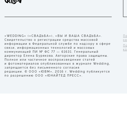
«WEDDING» («СВАДЬБА»), «ВЫ И ВАША СВАДЬБА».
П
Свидетельство о регистрации средства массовой
с
информации в Федеральной службе по надзору в сфере
П
связи, информационных технологий и массовых
к
коммуникаций ПИ № ФС 77 — 61631. Генеральный
директор Елена Бурякова. Авторские права защищены.
Полное или частичное воспроизведение статей
и фотоматериалов опубликованных в журнале Wedding,
запрещается без письменного согласия
редакции. © ООО «ЮВМ», 2016 г. Wedding публикуется
по разрешению ООО «ЮНАЙТЕД ПРЕСС».